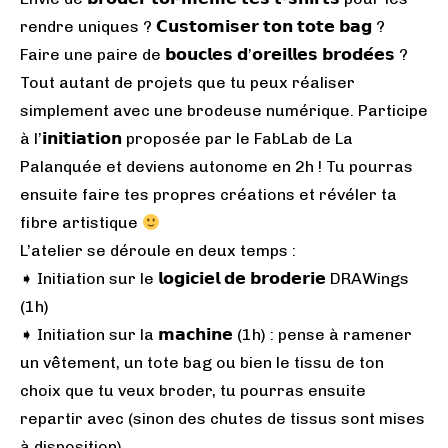
rendre uniques ? 𝗖𝘂𝘀𝘁𝗼𝗺𝗶𝘀𝗲𝗿 𝘁𝗼𝗻 𝘁𝗼𝘁𝗲 𝗯𝗮𝗴 ?
Faire une paire de 𝗯𝗼𝘂𝗰𝗹𝗲𝘀 𝗱’𝗼𝗿𝗲𝗶𝗹𝗹𝗲𝘀 𝗯𝗿𝗼𝗱𝗲́𝗲𝘀 ?
Tout autant de projets que tu peux réaliser
simplement avec une brodeuse numérique. Participe
à l’𝗶𝗻𝗶𝘁𝗶𝗮𝘁𝗶𝗼𝗻 proposée par le FabLab de La
Palanquée et deviens autonome en 2h ! Tu pourras
ensuite faire tes propres créations et révéler ta
fibre artistique
L’atelier se déroule en deux temps :
➧ Initiation sur le 𝗹𝗼𝗴𝗶𝗰𝗶𝗲𝗹 𝗱𝗲 𝗯𝗿𝗼𝗱𝗲𝗿𝗶𝗲 DRAWings
(1h)
➧ Initiation sur la 𝗺𝗮𝗰𝗵𝗶𝗻𝗲 (1h) : pense à ramener
un vêtement, un tote bag ou bien le tissu de ton
choix que tu veux broder, tu pourras ensuite
repartir avec (sinon des chutes de tissus sont mises
à disposition)