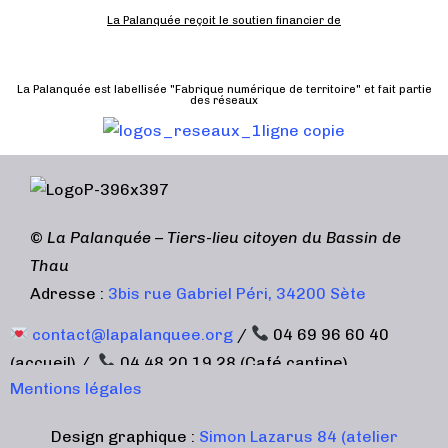
e
La Palanquée reçoit le soutien financier de
m
e
n
La Palanquée est labellisée "Fabrique numérique de territoire" et fait partie
des réseaux
t
©
La Palanquée – Tiers-lieu citoyen du Bassin de
Thau
Adresse :
3bis rue Gabriel Péri, 34200 Sète
contact@lapalanquee.org
/
04 69 96 60 40
(accueil) /
04 48 20 19 28 (Café cantine)
Mentions légales
Design graphique :
Simon Lazarus 84 (atelier