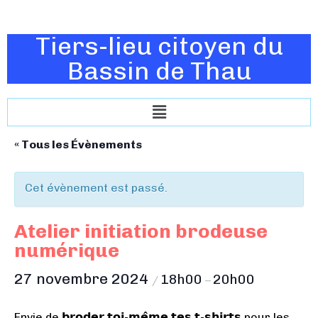
Tiers-lieu citoyen du
Bassin de Thau
« Tous les Évènements
Cet évènement est passé.
Atelier initiation brodeuse
numérique
27 novembre 2024
18h00
20h00
/
–
Envie de 𝗯𝗿𝗼𝗱𝗲𝗿 𝘁𝗼𝗶-𝗺𝗲̂𝗺𝗲 𝘁𝗲𝘀 𝘁-𝘀𝗵𝗶𝗿𝘁𝘀 pour les