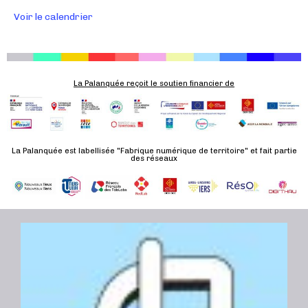
n
Voir le calendrier
É
v
è
n
La Palanquée reçoit le soutien financier de
e
m
e
n
La Palanquée est labellisée "Fabrique numérique de territoire" et fait partie
t
des réseaux