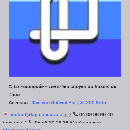
©
La Palanquée – Tiers-lieu citoyen du Bassin de
Thau
Adresse :
3bis rue Gabriel Péri, 34200 Sète
contact@lapalanquee.org
/
04 69 96 60 40
(accueil) /
04 48 20 19 28 (Café cantine)