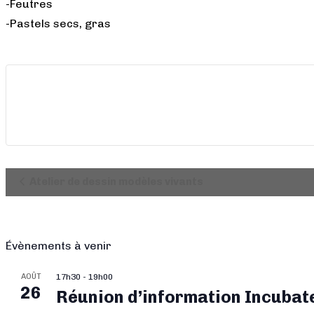
-Feutres
-Pastels secs, gras
Navigation
Atelier de dessin modèles vivants
Évènement
Évènements à venir
AOÛT
17h30
-
19h00
26
Réunion d’information Incubat