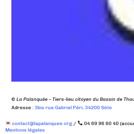
©
La Palanquée – Tiers-lieu citoyen du Bassin de Tha
Adresse :
3bis rue Gabriel Péri, 34200 Sète
contact@lapalanquee.org
/
04 69 96 60 40 (accu
Mentions légales