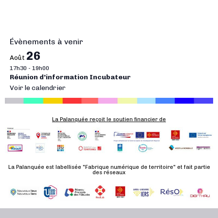
i
g
a
t
Évènements à venir
i
26
Août
o
17h30
-
19h00
n
Réunion d’information Incubateur
É
Voir le calendrier
v
è
La Palanquée reçoit le soutien financier de
n
e
m
e
La Palanquée est labellisée "Fabrique numérique de territoire" et fait partie
n
des réseaux
t