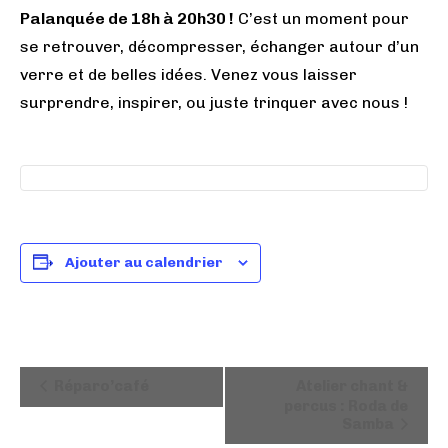
Palanquée de 18h à 20h30 !
C’est un moment pour
se retrouver, décompresser, échanger autour d’un
verre et de belles idées. Venez vous laisser
surprendre, inspirer, ou juste trinquer avec nous !
Ajouter au calendrier
N
Réparo’café
Atelier chant &
a
percus : Roda de
Samba
v