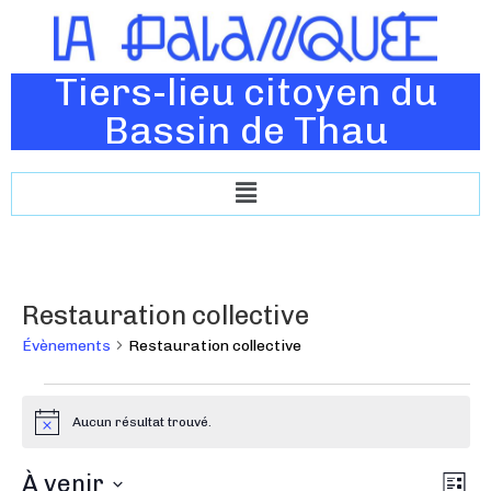
Tiers-lieu citoyen du
Bassin de Thau
Restauration collective
Évènements
Restauration collective
Aucun résultat trouvé.
N
o
t
N
À venir
N
i