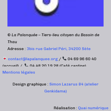
©
La Palanquée – Tiers-lieu citoyen du Bassin de
Thau
Adresse :
3bis rue Gabriel Péri, 34200 Sète
contact@lapalanquee.org
/
04 69 96 60 40
(accueil) /
04 48 20 19 28 (Café cantine)
Mentions légales
Design graphique :
Simon Lazarus 84 (atelier
Genkidama)
Réalisation :
Quai numérique