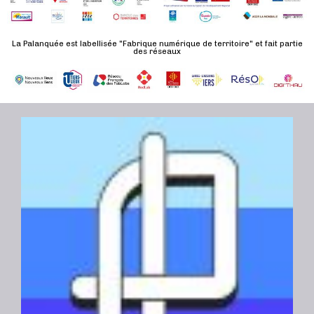
n
u
a
e
l
t
La Palanquée est labellisée "Fabrique numérique de territoire" et fait partie
m
t
des réseaux
e
e
a
.
n
t
t
i
o
n
s