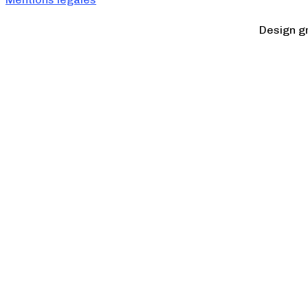
Design g