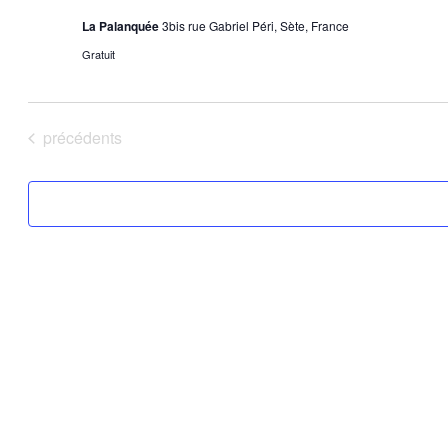
La Palanquée
3bis rue Gabriel Péri, Sète, France
Gratuit
Évènements
précédents