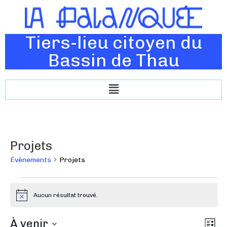
Tiers-lieu citoyen du
Bassin de Thau
Projets
Évènements
Projets
Aucun résultat trouvé.
N
o
t
N
À venir
N
i