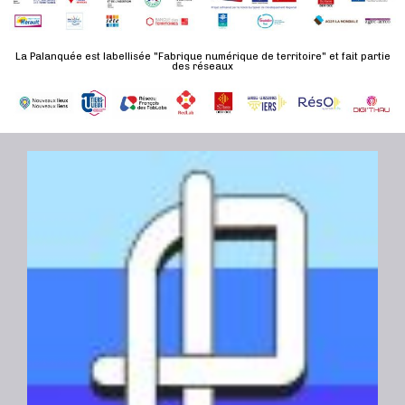
n
u
a
e
l
t
La Palanquée est labellisée "Fabrique numérique de territoire" et fait partie
m
t
des réseaux
e
e
a
.
n
t
t
i
o
n
s