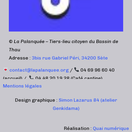
©
La Palanquée – Tiers-lieu citoyen du Bassin de
Thau
Adresse :
3bis rue Gabriel Péri, 34200 Sète
contact@lapalanquee.org
/
04 69 96 60 40
(accueil) /
04 48 20 19 28 (Café cantine)
Mentions légales
Design graphique :
Simon Lazarus 84 (atelier
Genkidama)
Réalisation :
Quai numérique