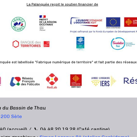
La Palanquée reçoit le soutien financier de
nquée est labellisée "Fabrique numérique de territoire" et fait partie des réseaux
en du Bassin de Thau
34200 Sète
40 (accueil) / 📞 04 48 20 19 28 (Café cantine)