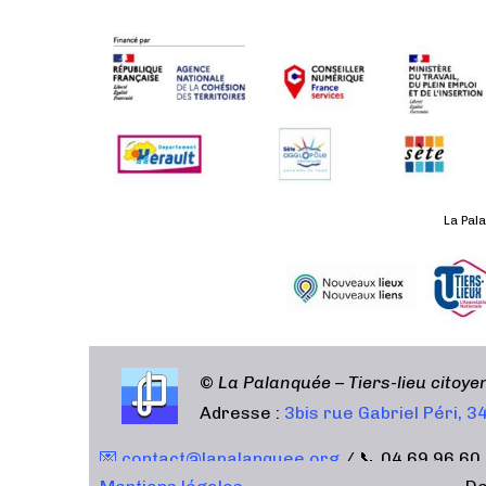
e
d
a
t
e
.
La Pala
©
La Palanquée – Tiers-lieu citoy
Adresse :
3bis rue Gabriel Péri, 
💌 contact@lapalanquee.org
/ 📞 04 69 96 60 