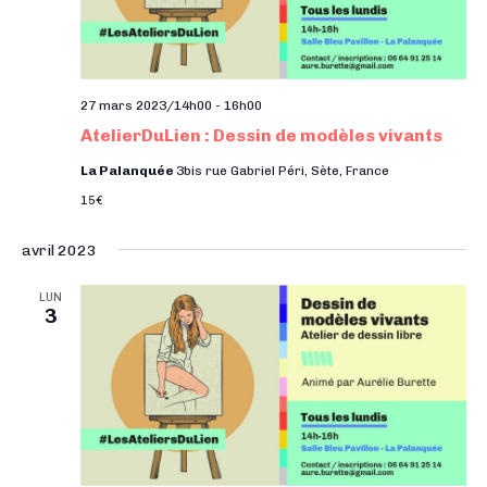
t
e
e
a
.
n
t
t
i
27 mars 2023/14h00
-
16h00
o
AtelierDuLien : Dessin de modèles vivants
n
La Palanquée
3bis rue Gabriel Péri, Sète, France
s
15€
avril 2023
LUN
3