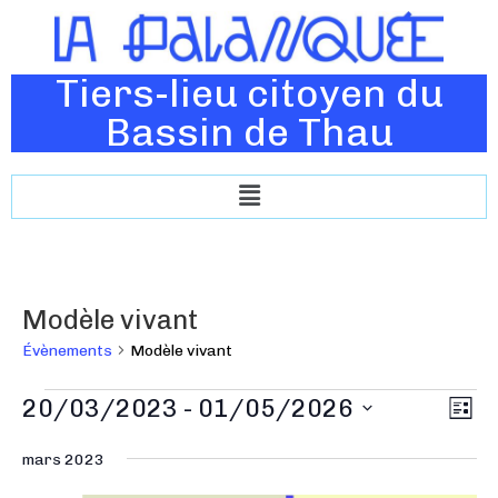
Tiers-lieu citoyen du
Bassin de Thau
Modèle vivant
Évènements
Modèle vivant
N
20/03/2023
 - 
01/05/2026
N
L
a
a
i
S
v
s
mars 2023
v
é
t
i