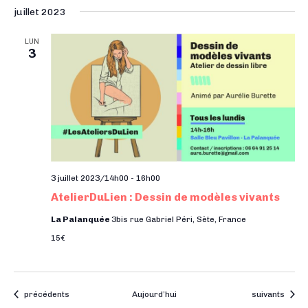
juillet 2023
LUN
3
3 juillet 2023/14h00
-
16h00
AtelierDuLien : Dessin de modèles vivants
La Palanquée
3bis rue Gabriel Péri, Sète, France
15€
Évènements
Évènements
précédents
Aujourd’hui
suivants