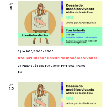
LUN
5
5 juin 2023/14h00
-
16h00
AtelierDuLien : Dessin de modèles vivants
La Palanquée
3bis rue Gabriel Péri, Sète, France
15€
LUN
12