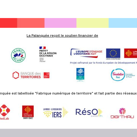
La Palanquée reçoit le soutien financier de
nquée est labellisée "Fabrique numérique de territoire" et fait partie des réseaux