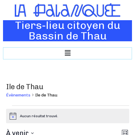
Tiers-lieu citoyen du
Bassin de Thau
Ile de Thau
Évènements
Ile de Thau
Aucun résultat trouvé.
N
o
t
N
À venir
N
i