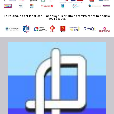
n
u
a
e
l
t
La Palanquée est labellisée "Fabrique numérique de territoire" et fait partie
m
t
des réseaux
e
e
a
.
n
t
t
i
o
n
s