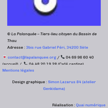
©
La Palanquée – Tiers-lieu citoyen du Bassin de
Thau
Adresse :
3bis rue Gabriel Péri, 34200 Sète
contact@lapalanquee.org
/
04 69 96 60 40
(accueil) /
04 48 20 19 28 (Café cantine)
Mentions légales
Design graphique :
Simon Lazarus 84 (atelier
Genkidama)
Réalisation :
Quai numérique