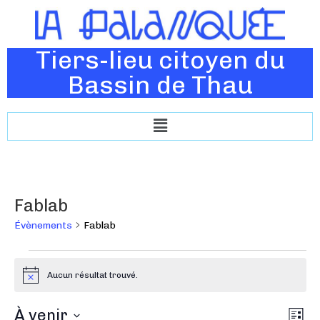
Tiers-lieu citoyen du
Bassin de Thau
Fablab
Évènements
Fablab
Aucun résultat trouvé.
N
o
t
N
À venir
N
i