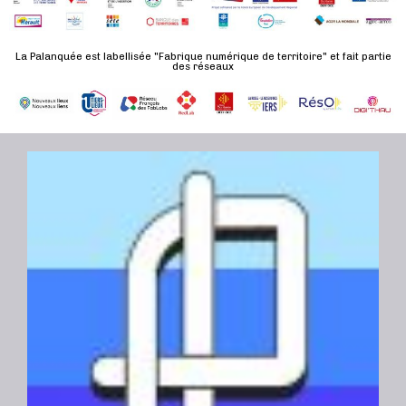
n
u
a
e
l
t
La Palanquée est labellisée "Fabrique numérique de territoire" et fait partie
m
t
des réseaux
e
e
a
.
n
t
t
i
o
n
s