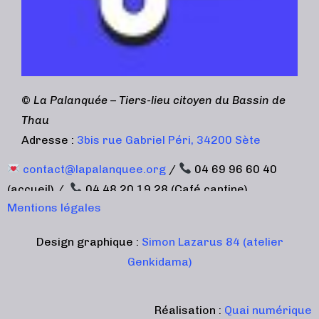
©
La Palanquée – Tiers-lieu citoyen du Bassin de
Thau
Adresse :
3bis rue Gabriel Péri, 34200 Sète
contact@lapalanquee.org
/
04 69 96 60 40
(accueil) /
04 48 20 19 28 (Café cantine)
Mentions légales
Design graphique :
Simon Lazarus 84 (atelier
Genkidama)
Réalisation :
Quai numérique