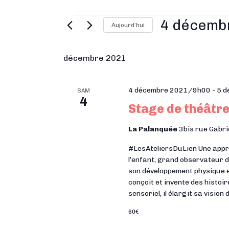
4 décemb
Aujourd’hui
S
é
décembre 2021
l
e
4 décembre 2021/9h00
-
5 
SAM
4
c
Stage de théâtre
t
i
La Palanquée
3bis rue Gabri
o
#LesAteliersDuLien Une approc
n
l’enfant, grand observateur d
n
son développement physique e
conçoit et invente des histoir
e
sensoriel, il élargit sa vision 
z
60€
u
n