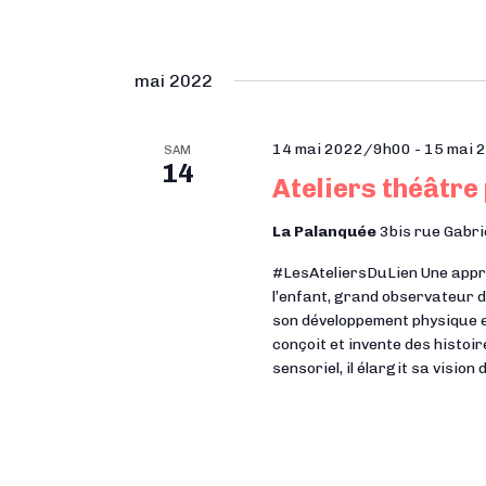
mai 2022
14 mai 2022/9h00
-
15 mai 
SAM
14
Ateliers théâtre
La Palanquée
3bis rue Gabri
#LesAteliersDuLien Une approc
l’enfant, grand observateur d
son développement physique e
conçoit et invente des histoir
sensoriel, il élargit sa vision 