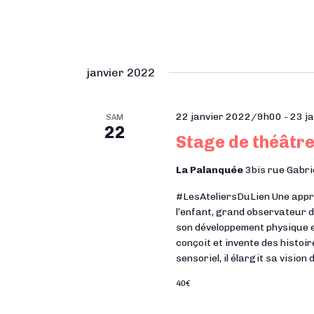
e
d
a
janvier 2022
t
e
.
22 janvier 2022/9h00
-
23 j
SAM
22
Stage de théâtre
La Palanquée
3bis rue Gabri
#LesAteliersDuLien Une approc
l’enfant, grand observateur d
son développement physique e
conçoit et invente des histoir
sensoriel, il élargit sa vision 
40€