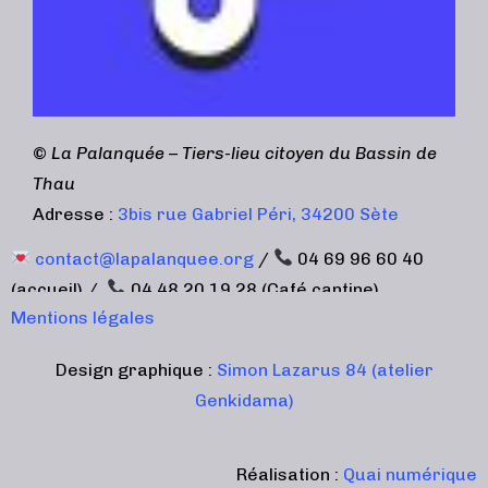
©
La Palanquée – Tiers-lieu citoyen du Bassin de
Thau
Adresse :
3bis rue Gabriel Péri, 34200 Sète
contact@lapalanquee.org
/
04 69 96 60 40
(accueil) /
04 48 20 19 28 (Café cantine)
Mentions légales
Design graphique :
Simon Lazarus 84 (atelier
Genkidama)
Réalisation :
Quai numérique