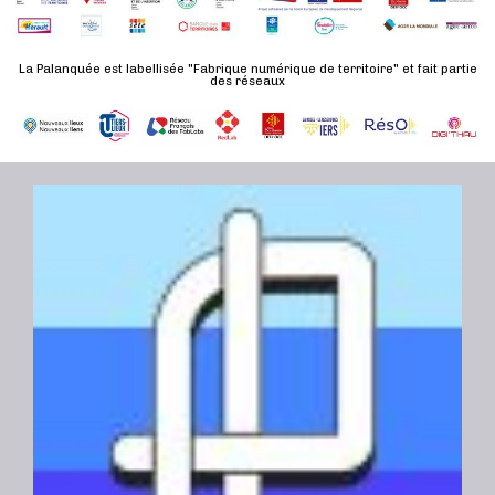
n
u
a
e
l
t
La Palanquée est labellisée "Fabrique numérique de territoire" et fait partie
m
t
des réseaux
e
e
a
.
n
t
t
i
o
n
s