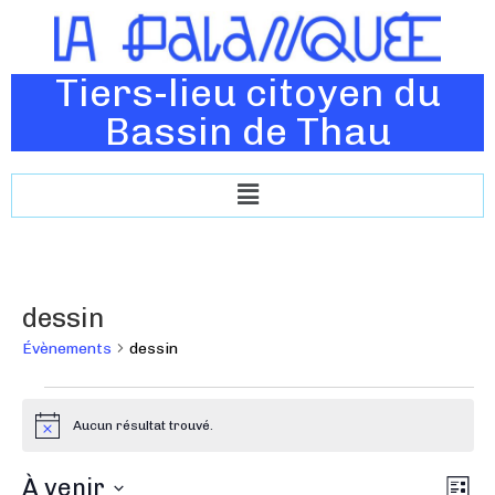
Tiers-lieu citoyen du
Bassin de Thau
dessin
Évènements
dessin
Aucun résultat trouvé.
N
o
t
N
À venir
N
i