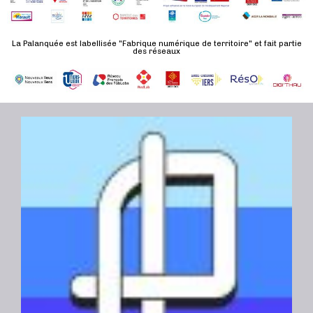
n
u
a
e
l
t
La Palanquée est labellisée "Fabrique numérique de territoire" et fait partie
m
t
des réseaux
e
e
a
.
n
t
t
i
o
n
s