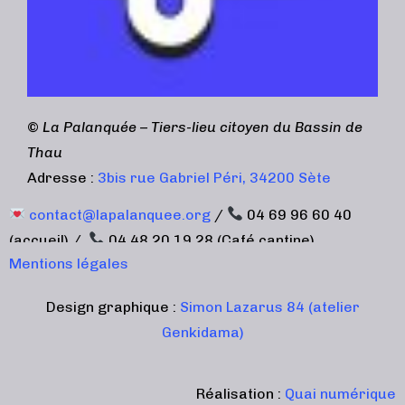
©
La Palanquée – Tiers-lieu citoyen du Bassin de
Thau
Adresse :
3bis rue Gabriel Péri, 34200 Sète
contact@lapalanquee.org
/
04 69 96 60 40
(accueil) /
04 48 20 19 28 (Café cantine)
Mentions légales
Design graphique :
Simon Lazarus 84 (atelier
Genkidama)
Réalisation :
Quai numérique