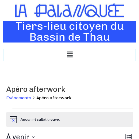
Tiers-lieu citoyen du
Bassin de Thau
Apéro afterwork
Évènements
Apéro afterwork
Aucun résultat trouvé.
N
o
t
N
À venir
N
i