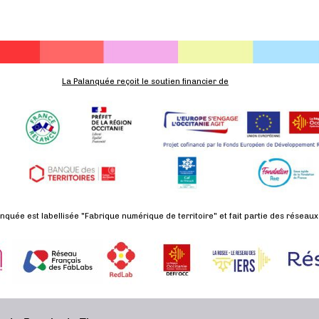
La Palanquée reçoit le soutien financier de
nquée est labellisée "Fabrique numérique de territoire" et fait partie des réseaux